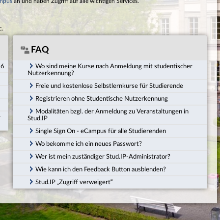
mpus
an und haben Zugriff auf alle wichtigen Services.
c.
FAQ
26
Wo sind meine Kurse nach Anmeldung mit studentischer
Nutzerkennung?
Freie und kostenlose Selbstlernkurse für Studierende
Registrieren ohne Studentische Nutzerkennung
Modalitäten bzgl. der Anmeldung zu Veranstaltungen in
r
Stud.IP
Single Sign On - eCampus für alle Studierenden
Wo bekomme ich ein neues Passwort?
Wer ist mein zuständiger Stud.IP-Administrator?
Wie kann ich den Feedback Button ausblenden?
Stud.IP „Zugriff verweigert“