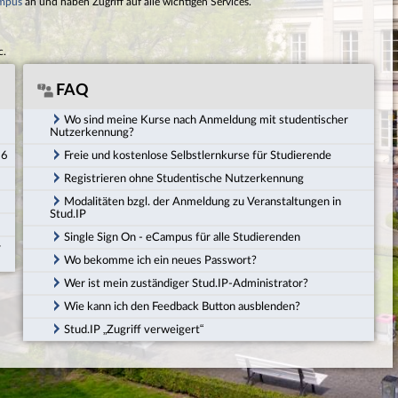
mpus
an und haben Zugriff auf alle wichtigen Services.
c.
FAQ
Wo sind meine Kurse nach Anmeldung mit studentischer
Nutzerkennung?
26
Freie und kostenlose Selbstlernkurse für Studierende
Registrieren ohne Studentische Nutzerkennung
Modalitäten bzgl. der Anmeldung zu Veranstaltungen in
Stud.IP
Single Sign On - eCampus für alle Studierenden
r
Wo bekomme ich ein neues Passwort?
Wer ist mein zuständiger Stud.IP-Administrator?
Wie kann ich den Feedback Button ausblenden?
Stud.IP „Zugriff verweigert“