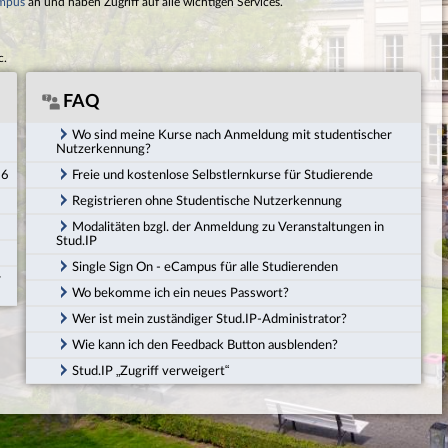
mpus
an und haben Zugriff auf alle wichtigen Services.
c.
FAQ
Wo sind meine Kurse nach Anmeldung mit studentischer
Nutzerkennung?
26
Freie und kostenlose Selbstlernkurse für Studierende
Registrieren ohne Studentische Nutzerkennung
Modalitäten bzgl. der Anmeldung zu Veranstaltungen in
Stud.IP
Single Sign On - eCampus für alle Studierenden
r
Wo bekomme ich ein neues Passwort?
Wer ist mein zuständiger Stud.IP-Administrator?
Wie kann ich den Feedback Button ausblenden?
Stud.IP „Zugriff verweigert“