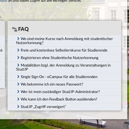
mpus
an und haben Zugriff auf alle wichtigen Services.
c.
FAQ
Wo sind meine Kurse nach Anmeldung mit studentischer
Nutzerkennung?
26
Freie und kostenlose Selbstlernkurse für Studierende
Registrieren ohne Studentische Nutzerkennung
Modalitäten bzgl. der Anmeldung zu Veranstaltungen in
Stud.IP
Single Sign On - eCampus für alle Studierenden
r
Wo bekomme ich ein neues Passwort?
Wer ist mein zuständiger Stud.IP-Administrator?
Wie kann ich den Feedback Button ausblenden?
Stud.IP „Zugriff verweigert“