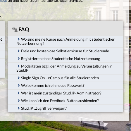
mpus
an und haben Zugriff auf alle wichtigen Services.
c.
FAQ
26
Wo sind meine Kurse nach Anmeldung mit studentischer
Nutzerkennung?
Freie und kostenlose Selbstlernkurse für Studierende
Registrieren ohne Studentische Nutzerkennung
Modalitäten bzgl. der Anmeldung zu Veranstaltungen in
r
Stud.IP
Single Sign On - eCampus für alle Studierenden
Wo bekomme ich ein neues Passwort?
Wer ist mein zuständiger Stud.IP-Administrator?
Wie kann ich den Feedback Button ausblenden?
Stud.IP „Zugriff verweigert“