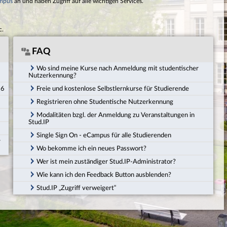
mpus
an und haben Zugriff auf alle wichtigen Services.
c.
FAQ
Wo sind meine Kurse nach Anmeldung mit studentischer
Nutzerkennung?
26
Freie und kostenlose Selbstlernkurse für Studierende
Registrieren ohne Studentische Nutzerkennung
Modalitäten bzgl. der Anmeldung zu Veranstaltungen in
Stud.IP
Single Sign On - eCampus für alle Studierenden
r
Wo bekomme ich ein neues Passwort?
Wer ist mein zuständiger Stud.IP-Administrator?
Wie kann ich den Feedback Button ausblenden?
Stud.IP „Zugriff verweigert“