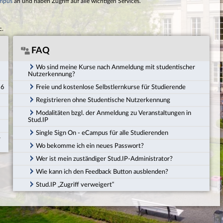
mpus
an und haben Zugriff auf alle wichtigen Services.
c.
FAQ
Wo sind meine Kurse nach Anmeldung mit studentischer
Nutzerkennung?
26
Freie und kostenlose Selbstlernkurse für Studierende
Registrieren ohne Studentische Nutzerkennung
Modalitäten bzgl. der Anmeldung zu Veranstaltungen in
Stud.IP
Single Sign On - eCampus für alle Studierenden
r
Wo bekomme ich ein neues Passwort?
Wer ist mein zuständiger Stud.IP-Administrator?
Wie kann ich den Feedback Button ausblenden?
Stud.IP „Zugriff verweigert“