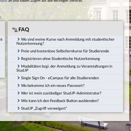
mpus
an und haben Zugriff auf alle wichtigen Services.
c.
FAQ
26
Wo sind meine Kurse nach Anmeldung mit studentischer
Nutzerkennung?
Freie und kostenlose Selbstlernkurse für Studierende
Registrieren ohne Studentische Nutzerkennung
Modalitäten bzgl. der Anmeldung zu Veranstaltungen in
r
Stud.IP
Single Sign On - eCampus für alle Studierenden
Wo bekomme ich ein neues Passwort?
Wer ist mein zuständiger Stud.IP-Administrator?
Wie kann ich den Feedback Button ausblenden?
Stud.IP „Zugriff verweigert“