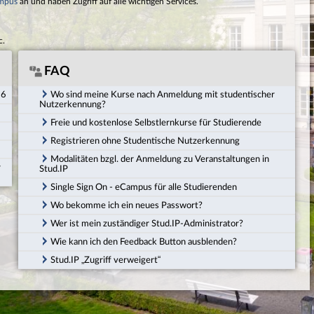
mpus
an und haben Zugriff auf alle wichtigen Services.
c.
FAQ
26
Wo sind meine Kurse nach Anmeldung mit studentischer
Nutzerkennung?
Freie und kostenlose Selbstlernkurse für Studierende
Registrieren ohne Studentische Nutzerkennung
Modalitäten bzgl. der Anmeldung zu Veranstaltungen in
r
Stud.IP
Single Sign On - eCampus für alle Studierenden
Wo bekomme ich ein neues Passwort?
Wer ist mein zuständiger Stud.IP-Administrator?
Wie kann ich den Feedback Button ausblenden?
Stud.IP „Zugriff verweigert“