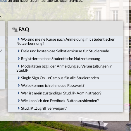
mpus
an und haben Zugriff auf alle wichtigen Services.
c.
FAQ
Wo sind meine Kurse nach Anmeldung mit studentischer
Nutzerkennung?
26
Freie und kostenlose Selbstlernkurse für Studierende
Registrieren ohne Studentische Nutzerkennung
Modalitäten bzgl. der Anmeldung zu Veranstaltungen in
Stud.IP
Single Sign On - eCampus für alle Studierenden
r
Wo bekomme ich ein neues Passwort?
Wer ist mein zuständiger Stud.IP-Administrator?
Wie kann ich den Feedback Button ausblenden?
Stud.IP „Zugriff verweigert“