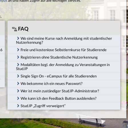
mpus
an und haben Zugriff auf alle wichtigen Services.
c.
FAQ
Wo sind meine Kurse nach Anmeldung mit studentischer
Nutzerkennung?
26
Freie und kostenlose Selbstlernkurse für Studierende
Registrieren ohne Studentische Nutzerkennung
Modalitäten bzgl. der Anmeldung zu Veranstaltungen in
Stud.IP
Single Sign On - eCampus für alle Studierenden
r
Wo bekomme ich ein neues Passwort?
Wer ist mein zuständiger Stud.IP-Administrator?
Wie kann ich den Feedback Button ausblenden?
Stud.IP „Zugriff verweigert“