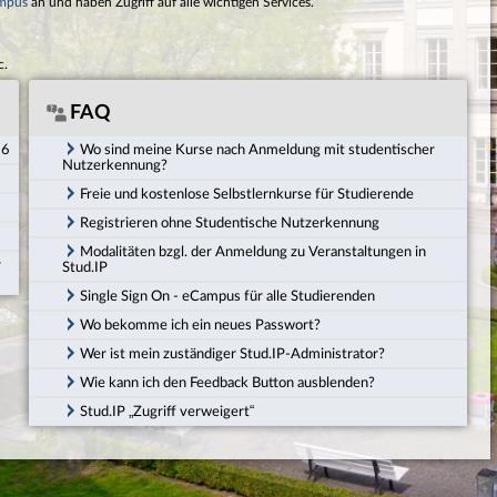
mpus
an und haben Zugriff auf alle wichtigen Services.
c.
FAQ
26
Wo sind meine Kurse nach Anmeldung mit studentischer
Nutzerkennung?
Freie und kostenlose Selbstlernkurse für Studierende
Registrieren ohne Studentische Nutzerkennung
Modalitäten bzgl. der Anmeldung zu Veranstaltungen in
r
Stud.IP
Single Sign On - eCampus für alle Studierenden
Wo bekomme ich ein neues Passwort?
Wer ist mein zuständiger Stud.IP-Administrator?
Wie kann ich den Feedback Button ausblenden?
Stud.IP „Zugriff verweigert“