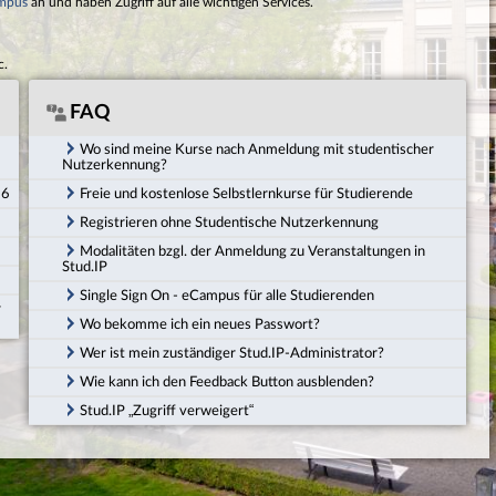
mpus
an und haben Zugriff auf alle wichtigen Services.
c.
FAQ
Wo sind meine Kurse nach Anmeldung mit studentischer
Nutzerkennung?
26
Freie und kostenlose Selbstlernkurse für Studierende
Registrieren ohne Studentische Nutzerkennung
Modalitäten bzgl. der Anmeldung zu Veranstaltungen in
Stud.IP
Single Sign On - eCampus für alle Studierenden
r
Wo bekomme ich ein neues Passwort?
Wer ist mein zuständiger Stud.IP-Administrator?
Wie kann ich den Feedback Button ausblenden?
Stud.IP „Zugriff verweigert“