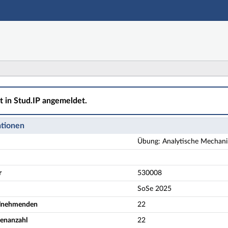
Hauptnavigation
Aktionen
Hauptinhalt
Fußzeile
e Mechanik - Übungsgruppe 1 (1. Termingruppe) - Detail
ht in Stud.IP angemeldet.
ationen
Übung: Analytische Mechani
r
530008
SoSe 2025
eilnehmenden
22
enanzahl
22