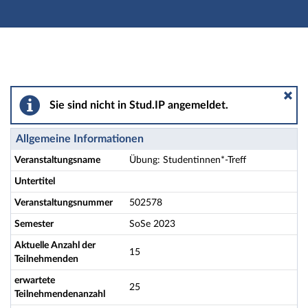
Hauptnavigation
Aktionen
Hauptinhalt
Fußzeile
Übung: Studentinnen*-Treff - Details
Sie sind nicht in Stud.IP angemeldet.
Allgemeine Informationen
Veranstaltungsname
Übung: Studentinnen*-Treff
Untertitel
Veranstaltungsnummer
502578
Semester
SoSe 2023
Aktuelle Anzahl der
15
Teilnehmenden
erwartete
25
Teilnehmendenanzahl