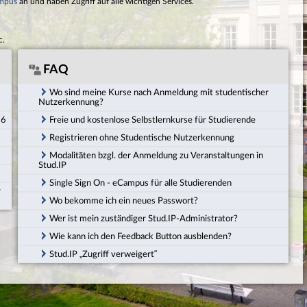
mpus
an und haben Zugriff auf alle wichtigen Services.
c.
FAQ
Wo sind meine Kurse nach Anmeldung mit studentischer
Nutzerkennung?
26
Freie und kostenlose Selbstlernkurse für Studierende
Registrieren ohne Studentische Nutzerkennung
Modalitäten bzgl. der Anmeldung zu Veranstaltungen in
Stud.IP
Single Sign On - eCampus für alle Studierenden
r
Wo bekomme ich ein neues Passwort?
Wer ist mein zuständiger Stud.IP-Administrator?
Wie kann ich den Feedback Button ausblenden?
Stud.IP „Zugriff verweigert“