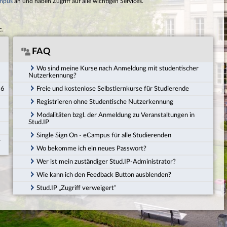
mpus
an und haben Zugriff auf alle wichtigen Services.
c.
FAQ
Wo sind meine Kurse nach Anmeldung mit studentischer
Nutzerkennung?
26
Freie und kostenlose Selbstlernkurse für Studierende
Registrieren ohne Studentische Nutzerkennung
Modalitäten bzgl. der Anmeldung zu Veranstaltungen in
Stud.IP
Single Sign On - eCampus für alle Studierenden
r
Wo bekomme ich ein neues Passwort?
Wer ist mein zuständiger Stud.IP-Administrator?
Wie kann ich den Feedback Button ausblenden?
Stud.IP „Zugriff verweigert“