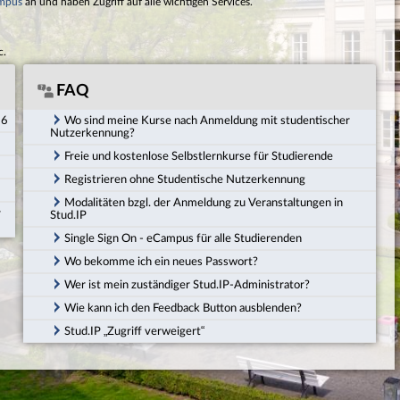
mpus
an und haben Zugriff auf alle wichtigen Services.
c.
FAQ
26
Wo sind meine Kurse nach Anmeldung mit studentischer
Nutzerkennung?
Freie und kostenlose Selbstlernkurse für Studierende
Registrieren ohne Studentische Nutzerkennung
Modalitäten bzgl. der Anmeldung zu Veranstaltungen in
r
Stud.IP
Single Sign On - eCampus für alle Studierenden
Wo bekomme ich ein neues Passwort?
Wer ist mein zuständiger Stud.IP-Administrator?
Wie kann ich den Feedback Button ausblenden?
Stud.IP „Zugriff verweigert“