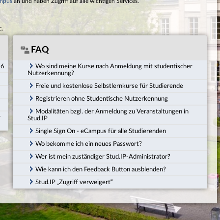
mpus
an und haben Zugriff auf alle wichtigen Services.
c.
FAQ
26
Wo sind meine Kurse nach Anmeldung mit studentischer
Nutzerkennung?
Freie und kostenlose Selbstlernkurse für Studierende
Registrieren ohne Studentische Nutzerkennung
Modalitäten bzgl. der Anmeldung zu Veranstaltungen in
r
Stud.IP
Single Sign On - eCampus für alle Studierenden
Wo bekomme ich ein neues Passwort?
Wer ist mein zuständiger Stud.IP-Administrator?
Wie kann ich den Feedback Button ausblenden?
Stud.IP „Zugriff verweigert“