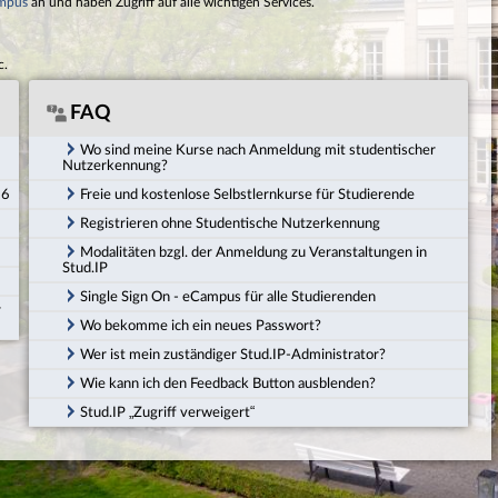
mpus
an und haben Zugriff auf alle wichtigen Services.
c.
FAQ
Wo sind meine Kurse nach Anmeldung mit studentischer
Nutzerkennung?
26
Freie und kostenlose Selbstlernkurse für Studierende
Registrieren ohne Studentische Nutzerkennung
Modalitäten bzgl. der Anmeldung zu Veranstaltungen in
Stud.IP
Single Sign On - eCampus für alle Studierenden
r
Wo bekomme ich ein neues Passwort?
Wer ist mein zuständiger Stud.IP-Administrator?
Wie kann ich den Feedback Button ausblenden?
Stud.IP „Zugriff verweigert“