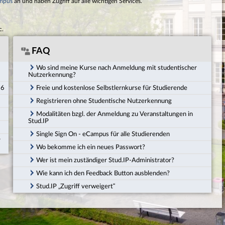
mpus
an und haben Zugriff auf alle wichtigen Services.
c.
FAQ
Wo sind meine Kurse nach Anmeldung mit studentischer
Nutzerkennung?
26
Freie und kostenlose Selbstlernkurse für Studierende
Registrieren ohne Studentische Nutzerkennung
Modalitäten bzgl. der Anmeldung zu Veranstaltungen in
Stud.IP
Single Sign On - eCampus für alle Studierenden
r
Wo bekomme ich ein neues Passwort?
Wer ist mein zuständiger Stud.IP-Administrator?
Wie kann ich den Feedback Button ausblenden?
Stud.IP „Zugriff verweigert“