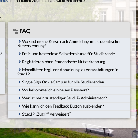
mpus
an und haben Zugriff auf alle wichtigen Services.
c.
FAQ
Wo sind meine Kurse nach Anmeldung mit studentischer
Nutzerkennung?
26
Freie und kostenlose Selbstlernkurse für Studierende
Registrieren ohne Studentische Nutzerkennung
Modalitäten bzgl. der Anmeldung zu Veranstaltungen in
Stud.IP
Single Sign On - eCampus für alle Studierenden
r
Wo bekomme ich ein neues Passwort?
Wer ist mein zuständiger Stud.IP-Administrator?
Wie kann ich den Feedback Button ausblenden?
Stud.IP „Zugriff verweigert“