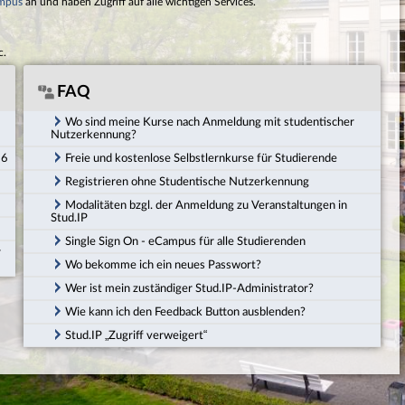
mpus
an und haben Zugriff auf alle wichtigen Services.
c.
FAQ
Wo sind meine Kurse nach Anmeldung mit studentischer
Nutzerkennung?
26
Freie und kostenlose Selbstlernkurse für Studierende
Registrieren ohne Studentische Nutzerkennung
Modalitäten bzgl. der Anmeldung zu Veranstaltungen in
Stud.IP
Single Sign On - eCampus für alle Studierenden
r
Wo bekomme ich ein neues Passwort?
Wer ist mein zuständiger Stud.IP-Administrator?
Wie kann ich den Feedback Button ausblenden?
Stud.IP „Zugriff verweigert“