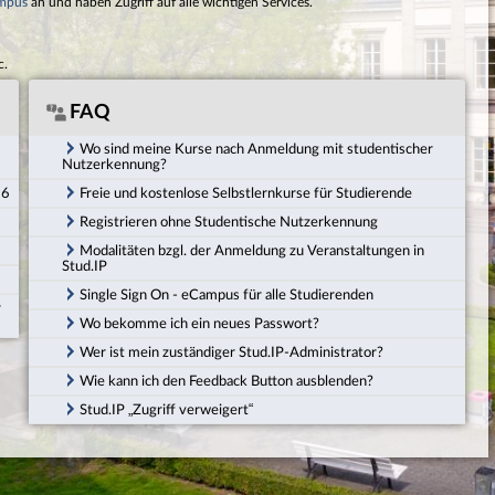
mpus
an und haben Zugriff auf alle wichtigen Services.
c.
FAQ
Wo sind meine Kurse nach Anmeldung mit studentischer
Nutzerkennung?
26
Freie und kostenlose Selbstlernkurse für Studierende
Registrieren ohne Studentische Nutzerkennung
Modalitäten bzgl. der Anmeldung zu Veranstaltungen in
Stud.IP
Single Sign On - eCampus für alle Studierenden
r
Wo bekomme ich ein neues Passwort?
Wer ist mein zuständiger Stud.IP-Administrator?
Wie kann ich den Feedback Button ausblenden?
Stud.IP „Zugriff verweigert“