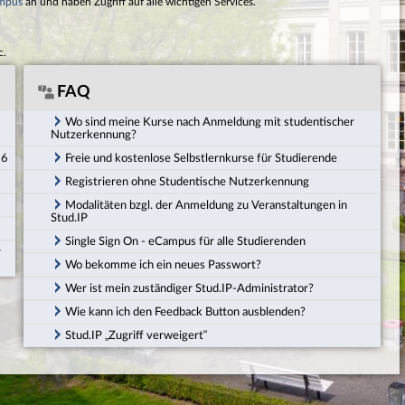
mpus
an und haben Zugriff auf alle wichtigen Services.
c.
FAQ
Wo sind meine Kurse nach Anmeldung mit studentischer
Nutzerkennung?
26
Freie und kostenlose Selbstlernkurse für Studierende
Registrieren ohne Studentische Nutzerkennung
Modalitäten bzgl. der Anmeldung zu Veranstaltungen in
Stud.IP
Single Sign On - eCampus für alle Studierenden
r
Wo bekomme ich ein neues Passwort?
Wer ist mein zuständiger Stud.IP-Administrator?
Wie kann ich den Feedback Button ausblenden?
Stud.IP „Zugriff verweigert“