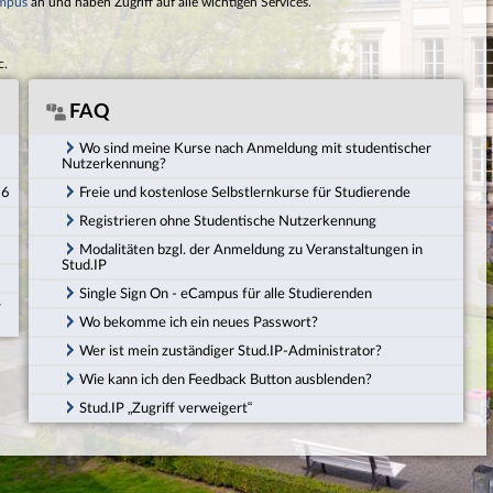
mpus
an und haben Zugriff auf alle wichtigen Services.
c.
FAQ
Wo sind meine Kurse nach Anmeldung mit studentischer
Nutzerkennung?
26
Freie und kostenlose Selbstlernkurse für Studierende
Registrieren ohne Studentische Nutzerkennung
Modalitäten bzgl. der Anmeldung zu Veranstaltungen in
Stud.IP
Single Sign On - eCampus für alle Studierenden
r
Wo bekomme ich ein neues Passwort?
Wer ist mein zuständiger Stud.IP-Administrator?
Wie kann ich den Feedback Button ausblenden?
Stud.IP „Zugriff verweigert“