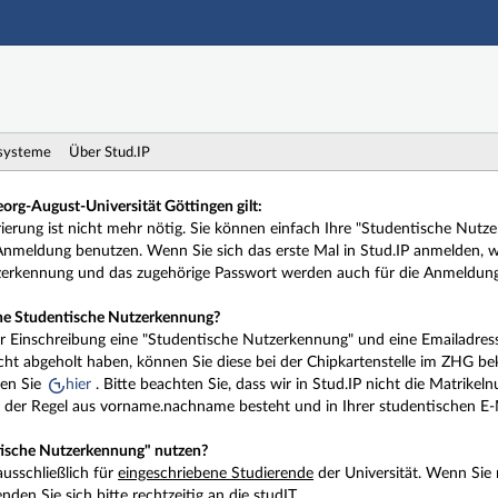
Hauptnavigation
Zweite Navigationsebene
Dritte Navigationsebene
Hauptinhalt
Fußzeile
systeme
Über Stud.IP
org-August-Universität Göttingen gilt:
rierung ist nicht mehr nötig. Sie können einfach Ihre "Studentische Nut
nmeldung benutzen. Wenn Sie sich das erste Mal in Stud.IP anmelden, wi
zerkennung und das zugehörige Passwort werden auch für die Anmeldun
e Studentische Nutzerkennung?
der Einschreibung eine "Studentische Nutzerkennung" und eine Emailadres
ht abgeholt haben, können Sie diese bei der Chipkartenstelle im ZHG b
ten Sie
hier
. Bitte beachten Sie, dass wir in Stud.IP nicht die Matrik
n der Regel aus vorname.nachname besteht und in Ihrer studentischen E
tische Nutzerkennung" nutzen?
ausschließlich für
eingeschriebene Studierende
der Universität. Wenn Sie
en Sie sich bitte rechtzeitig an die studIT.