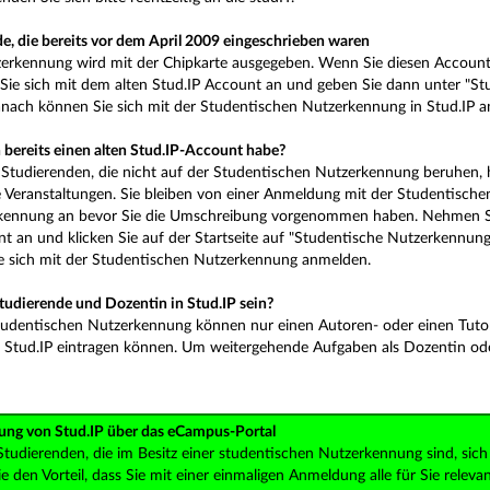
e, die bereits vor dem April 2009 eingeschrieben waren
erkennung wird mit der Chipkarte ausgegeben. Wenn Sie diesen Account n
ie sich mit dem alten Stud.IP Account an und geben Sie dann unter "St
nach können Sie sich mit der Studentischen Nutzerkennung in Stud.IP 
 bereits einen alten Stud.IP-Account habe?
Studierenden, die nicht auf der Studentischen Nutzerkennung beruhen, h
 Veranstaltungen. Sie bleiben von einer Anmeldung mit der Studentische
kennung an bevor Sie die Umschreibung vorgenommen haben. Nehmen Sie 
nt an und klicken Sie auf der Startseite auf "Studentische Nutzerkennun
e sich mit der Studentischen Nutzerkennung anmelden.
Studierende und Dozentin in Stud.IP sein?
tudentischen Nutzerkennung können nur einen Autoren- oder einen Tutore
n Stud.IP eintragen können. Um weitergehende Aufgaben als Dozentin od
ung von Stud.IP über das eCampus-Portal
Studierenden, die im Besitz einer studentischen Nutzerkennung sind, sic
 den Vorteil, dass Sie mit einer einmaligen Anmeldung alle für Sie re