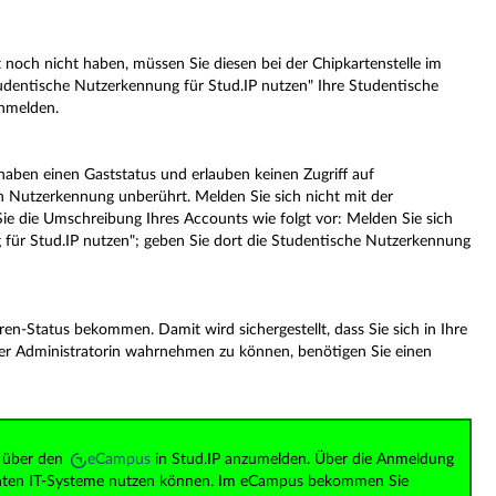
och nicht haben, müssen Sie diesen bei der Chipkartenstelle im
udentische Nutzerkennung für Stud.IP nutzen" Ihre Studentische
anmelden.
aben einen Gaststatus und erlauben keinen Zugriff auf
n Nutzerkennung unberührt. Melden Sie sich nicht mit der
die Umschreibung Ihres Accounts wie folgt vor: Melden Sie sich
g für Stud.IP nutzen"; geben Sie dort die Studentische Nutzerkennung
n-Status bekommen. Damit wird sichergestellt, dass Sie sich in Ihre
er Administratorin wahrnehmen zu können, benötigen Sie einen
h über den
eCampus
in Stud.IP anzumelden. Über die Anmeldung
levanten IT-Systeme nutzen können. Im eCampus bekommen Sie