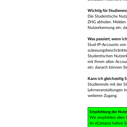
Wichtig für Studierend
Die Studentische Nutz
ZHG abholen. Melden S
Nutzerkennung ein; da
Was passiert, wenn ich
Stud-IP-Accounts von 
zulassungsbeschränkte
Studentischen Nutzer
mit Ihrem alten Accou
ein; danach können Si
Kann ich gleichzeitig 
Studierende mit der S
Lehrveranstaltungen i
weiteren Zugang.
Empfehlung der Nutz
Wir empfehlen allen 
im eCampus haben Sie