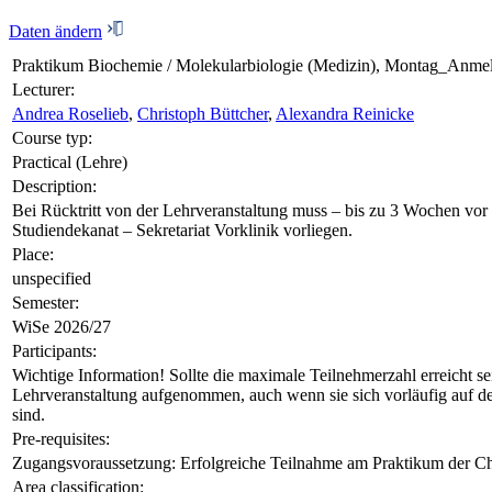
Daten ändern
Praktikum Biochemie / Molekularbiologie (Medizin), Montag_Anmel
Lecturer:
Andrea Roselieb
,
Christoph Büttcher
,
Alexandra Reinicke
Course typ:
Practical (Lehre)
Description:
Bei Rücktritt von der Lehrveranstaltung muss – bis zu 3 Wochen vor
Studiendekanat – Sekretariat Vorklinik vorliegen.
Place:
unspecified
Semester:
WiSe 2026/27
Participants:
Wichtige Information! Sollte die maximale Teilnehmerzahl erreicht sei
Lehrveranstaltung aufgenommen, auch wenn sie sich vorläufig auf d
sind.
Pre-requisites:
Zugangsvoraussetzung: Erfolgreiche Teilnahme am Praktikum der Che
Area classification: