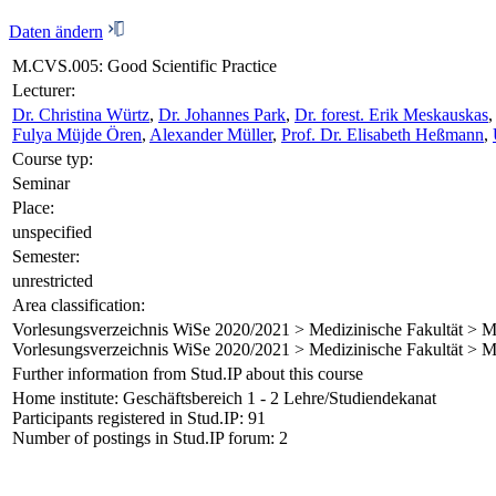
Daten ändern
M.CVS.005: Good Scientific Practice
Lecturer:
Dr. Christina Würtz
,
Dr. Johannes Park
,
Dr. forest. Erik Meskauskas
Fulya Müjde Ören
,
Alexander Müller
,
Prof. Dr. Elisabeth Heßmann
,
Course typ:
Seminar
Place:
unspecified
Semester:
unrestricted
Area classification:
Vorlesungsverzeichnis WiSe 2020/2021 > Medizinische Fakultät > M
Vorlesungsverzeichnis WiSe 2020/2021 > Medizinische Fakultät > M
Further information from Stud.IP about this course
Home institute: Geschäftsbereich 1 - 2 Lehre/Studiendekanat
Participants registered in Stud.IP: 91
Number of postings in Stud.IP forum: 2