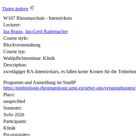
Daten ändern
W167 Rheumaschule - Intensivkurs
Lecturer:
Ina Braun
,
Jan-Gerd Rademacher
Course style:
Blockveranstaltung
Course typ:
Wahlpflichtseminar: Klinik
Description:
zweitägiger RA-Intensivkurs, es fallen keine Kosten für die Teilne
Programm und Anmeldung im StudIP
https://nephrologie-rheumatologie.umg.eu/ueber-uns/veranstaltungen/
Place:
unspecified
Semester:
SoSe 2026
Participants:
Klinik
Pre-requisites: