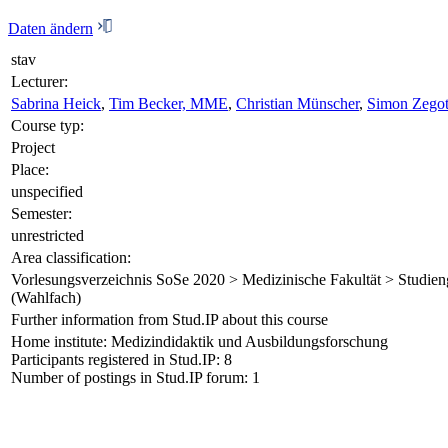
Daten ändern
stav
Lecturer:
Sabrina Heick
,
Tim Becker, MME
,
Christian Münscher
,
Simon Zego
Course typ:
Project
Place:
unspecified
Semester:
unrestricted
Area classification:
Vorlesungsverzeichnis SoSe 2020 > Medizinische Fakultät > Studien
(Wahlfach)
Further information from Stud.IP about this course
Home institute: Medizindidaktik und Ausbildungsforschung
Participants registered in Stud.IP: 8
Number of postings in Stud.IP forum: 1