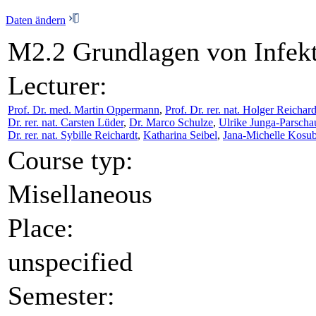
Daten ändern
M2.2 Grundlagen von Infek
Lecturer:
Prof. Dr. med. Martin Oppermann
,
Prof. Dr. rer. nat. Holger Reichard
Dr. rer. nat. Carsten Lüder
,
Dr. Marco Schulze
,
Ulrike Junga-Parscha
Dr. rer. nat. Sybille Reichardt
,
Katharina Seibel
,
Jana-Michelle Kosu
Course typ:
Misellaneous
Place:
unspecified
Semester: