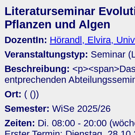
Literaturseminar Evolut
Pflanzen und Algen
DozentIn:
Hörandl, Elvira, Univ
Veranstaltungstyp:
Seminar (
Beschreibung:
<p><span>Das L
entprechenden Abteilungssemin
Ort:
( ())
Semester:
WiSe 2025/26
Zeiten:
Di. 08:00 - 20:00 (wöch
Erster Termin: Dienstag, 28.10.2