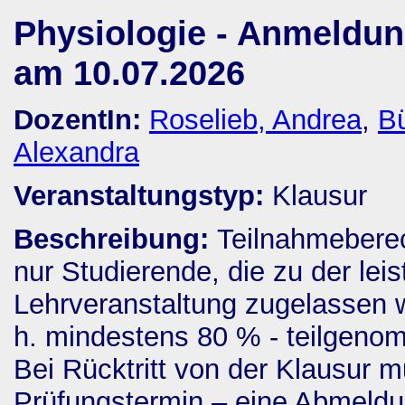
Physiologie - Anmeldu
am 10.07.2026
DozentIn:
Roselieb, Andrea
,
Bü
Alexandra
Veranstaltungstyp:
Klausur
Beschreibung:
Teilnahmeberech
nur Studierende, die zu der lei
Lehrveranstaltung zugelassen w
h. mindestens 80 % - teilgen
Bei Rücktritt von der Klausur 
Prüfungstermin – eine Abmeldu