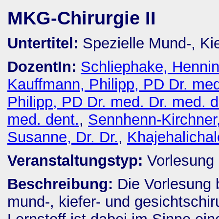
MKG-Chirurgie II
Untertitel:
Spezielle Mund-, Kie
DozentIn:
Schliephake, Henning
Kauffmann, Philipp, PD Dr. med
Philipp, PD Dr. med. Dr. med. d
med. dent.
,
Sennhenn-Kirchner,
Susanne, Dr. Dr.
,
Khajehalichal
Veranstaltungstyp:
Vorlesung
Beschreibung:
Die Vorlesung 
mund-, kiefer- und gesichtschir