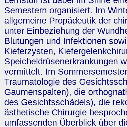
Lernstoff ist dabei im Sinne ei
Semestern organisiert. Im Win
allgemeine Propädeutik der chi
unter Einbeziehung der Wundh
Blutungen und Infektionen sowi
Kieferzysten, Kiefergelenkchiru
Speicheldrüsenerkrankungen we
vermittelt. Im Sommersemeste
Traumatologie des Gesichtsschä
Gaumenspalten), die orthognat
des Gesichtsschädels), die reko
ästhetische Chirurgie besproch
umfassenden Überblick über die