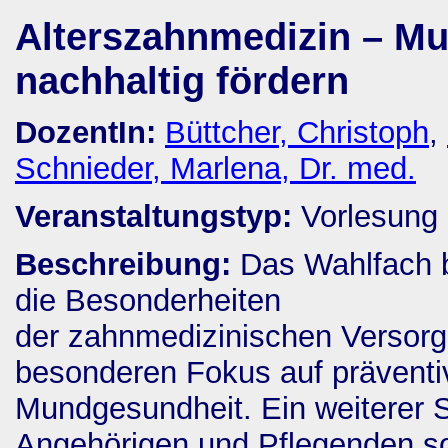
Alterszahnmedizin – Mu
nachhaltig fördern
DozentIn:
Büttcher, Christoph
,
Schnieder, Marlena, Dr. med.
Veranstaltungstyp:
Vorlesung
Beschreibung:
Das Wahlfach b
die Besonderheiten
der zahnmedizinischen Versorgu
besonderen Fokus auf präventiv
Mundgesundheit. Ein weiterer 
Angehörigen und Pflegenden sow