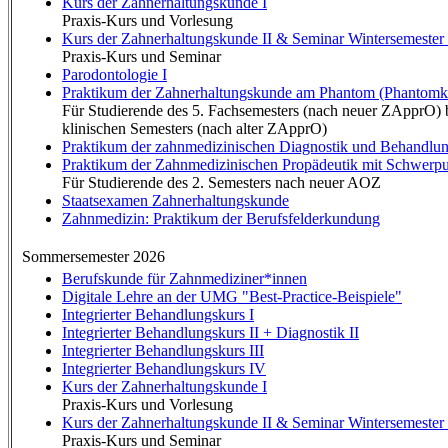
Kurs der Zahnerhaltungskunde I
Praxis-Kurs und Vorlesung
Kurs der Zahnerhaltungskunde II & Seminar Wintersemester
Praxis-Kurs und Seminar
Parodontologie I
Praktikum der Zahnerhaltungskunde am Phantom (Phantomku
Für Studierende des 5. Fachsemesters (nach neuer ZApprO) b
klinischen Semesters (nach alter ZApprO)
Praktikum der zahnmedizinischen Diagnostik und Behandlun
Praktikum der Zahnmedizinischen Propädeutik mit Schwerpu
Für Studierende des 2. Semesters nach neuer AOZ
Staatsexamen Zahnerhaltungskunde
Zahnmedizin: Praktikum der Berufsfelderkundung
Sommersemester 2026
Berufskunde für Zahnmediziner*innen
Digitale Lehre an der UMG "Best-Practice-Beispiele"
Integrierter Behandlungskurs I
Integrierter Behandlungskurs II + Diagnostik II
Integrierter Behandlungskurs III
Integrierter Behandlungskurs IV
Kurs der Zahnerhaltungskunde I
Praxis-Kurs und Vorlesung
Kurs der Zahnerhaltungskunde II & Seminar Wintersemester
Praxis-Kurs und Seminar