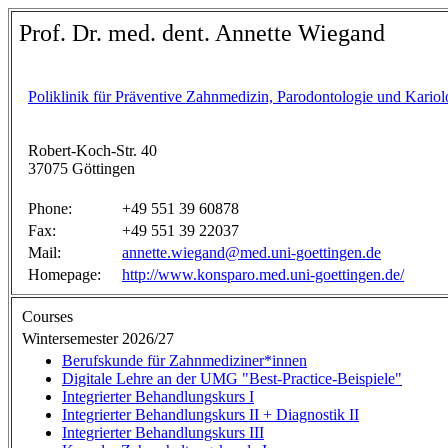
Prof. Dr. med. dent. Annette Wiegand
Poliklinik für Präventive Zahnmedizin, Parodontologie und Kariol
Robert-Koch-Str. 40
37075 Göttingen
Phone:
+49 551 39 60878
Fax:
+49 551 39 22037
Mail:
annette.wiegand@med.uni-goettingen.de
Homepage:
http://www.konsparo.med.uni-goettingen.de/
Courses
Wintersemester 2026/27
Berufskunde für Zahnmediziner*innen
Digitale Lehre an der UMG "Best-Practice-Beispiele"
Integrierter Behandlungskurs I
Integrierter Behandlungskurs II + Diagnostik II
Integrierter Behandlungskurs III