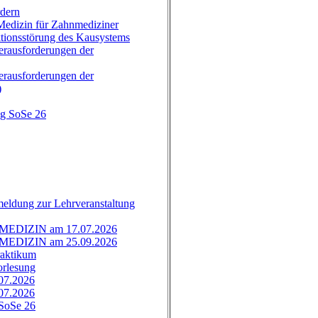
rdern
dizin für Zahnmediziner
onsstörung des Kausystems
ausforderungen der
ausforderungen der
)
ng SoSe 26
eldung zur Lehrveranstaltung
NMEDIZIN am 17.07.2026
NMEDIZIN am 25.09.2026
raktikum
orlesung
07.2026
07.2026
 SoSe 26