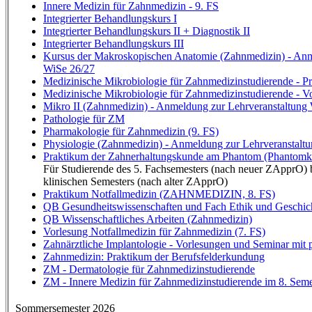
Innere Medizin für Zahnmedizin - 9. FS
Integrierter Behandlungskurs I
Integrierter Behandlungskurs II + Diagnostik II
Integrierter Behandlungskurs III
Kursus der Makroskopischen Anatomie (Zahnmedizin) - Anm
WiSe 26/27
Medizinische Mikrobiologie für Zahnmedizinstudierende - P
Medizinische Mikrobiologie für Zahnmedizinstudierende - V
Mikro II (Zahnmedizin) - Anmeldung zur Lehrveranstaltung
Pathologie für ZM
Pharmakologie für Zahnmedizin (9. FS)
Physiologie (Zahnmedizin) - Anmeldung zur Lehrveranstalt
Praktikum der Zahnerhaltungskunde am Phantom (Phantomku
Für Studierende des 5. Fachsemesters (nach neuer ZApprO) b
klinischen Semesters (nach alter ZApprO)
Praktikum Notfallmedizin (ZAHNMEDIZIN, 8. FS)
QB Gesundheitswissenschaften und Fach Ethik und Geschic
QB Wissenschaftliches Arbeiten (Zahnmedizin)
Vorlesung Notfallmedizin für Zahnmedizin (7. FS)
Zahnärztliche Implantologie - Vorlesungen und Seminar mit
Zahnmedizin: Praktikum der Berufsfelderkundung
ZM - Dermatologie für Zahnmedizinstudierende
ZM - Innere Medizin für Zahnmedizinstudierende im 8. Seme
Sommersemester 2026