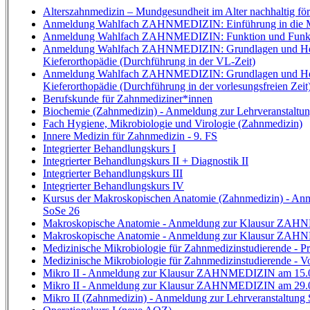
Alterszahnmedizin – Mundgesundheit im Alter nachhaltig fö
Anmeldung Wahlfach ZAHNMEDIZIN: Einführung in die Me
Anmeldung Wahlfach ZAHNMEDIZIN: Funktion und Funkti
Anmeldung Wahlfach ZAHNMEDIZIN: Grundlagen und Her
Kieferorthopädie (Durchführung in der VL-Zeit)
Anmeldung Wahlfach ZAHNMEDIZIN: Grundlagen und Her
Kieferorthopädie (Durchführung in der vorlesungsfreien Zeit
Berufskunde für Zahnmediziner*innen
Biochemie (Zahnmedizin) - Anmeldung zur Lehrveranstaltu
Fach Hygiene, Mikrobiologie und Virologie (Zahnmedizin)
Innere Medizin für Zahnmedizin - 9. FS
Integrierter Behandlungskurs I
Integrierter Behandlungskurs II + Diagnostik II
Integrierter Behandlungskurs III
Integrierter Behandlungskurs IV
Kursus der Makroskopischen Anatomie (Zahnmedizin) - Anm
SoSe 26
Makroskopische Anatomie - Anmeldung zur Klausur ZAH
Makroskopische Anatomie - Anmeldung zur Klausur ZAH
Medizinische Mikrobiologie für Zahnmedizinstudierende - P
Medizinische Mikrobiologie für Zahnmedizinstudierende - V
Mikro II - Anmeldung zur Klausur ZAHNMEDIZIN am 15.
Mikro II - Anmeldung zur Klausur ZAHNMEDIZIN am 29.
Mikro II (Zahnmedizin) - Anmeldung zur Lehrveranstaltung