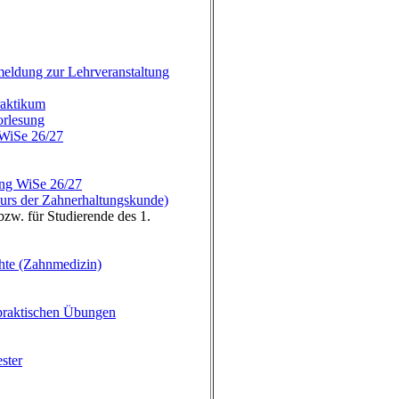
eldung zur Lehrveranstaltung
raktikum
orlesung
 WiSe 26/27
ung WiSe 26/27
rs der Zahnerhaltungskunde)
zw. für Studierende des 1.
hte (Zahnmedizin)
 praktischen Übungen
ster