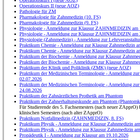
Operationskurs I (neue AOZ)
Operationskurs II (neue AOZ)
Pathologie für ZM
Pharmakologie für Zahnmedizin (10. FS)
Pharmakologie für Zahnmedizin (9. FS)
Physiologie - Anmeldung zur Klausur ZAHNMEDIZIN am 
Physiologie - Anmeldung zur Klausur ZAHNMEDIZIN am 
Physiologie (Zahnmedizin) - Anmeldung zur Lehrveranstalt
Praktikum Chemie - Anmeldung zur Klausur Zahnmedizin a
Praktikum Chemie - Anmeldung zur Klausur Zahnmedizin a
Praktikum der Biochemie - Anmeldung zur Klausur Zahnmed
Praktikum der Biochemie - Anmeldung zur Klausur Zahnmed
Praktikum der Klinik und Poliklinik (ZMK) (neue AOZ)
Praktikum der Medizinischen Terminologie - Anmeldung
02.07.2026
Praktikum der Medizinischen Terminologie - Anmeldung
24.08.2026
Praktikum der Zahnärztlichen Prothetik am Phantom
Praktikum der Zahnerhaltungskunde am Phantom (Phantomku
Für Studierende des 5. Fachsemesters (nach neuer ZApprO) b
klinischen Semesters (nach alter ZApprO)
Praktikum Notfallmedizin (ZAHNMEDIZIN, 8. FS)
Praktikum Physik - Anmeldung zur Klausur Zahnmedizin am
Praktikum Physik - Anmeldung zur Klausur Zahnmedizin am
Propädeutik I - Anmeldung zur Klausur am 19.10.2026