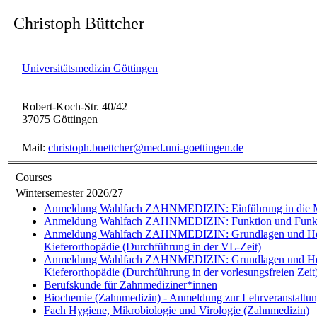
Christoph Büttcher
Universitätsmedizin Göttingen
Robert-Koch-Str. 40/42
37075 Göttingen
Mail:
christoph.buettcher@med.uni-goettingen.de
Courses
Wintersemester 2026/27
Anmeldung Wahlfach ZAHNMEDIZIN: Einführung in die Me
Anmeldung Wahlfach ZAHNMEDIZIN: Funktion und Funkti
Anmeldung Wahlfach ZAHNMEDIZIN: Grundlagen und Her
Kieferorthopädie (Durchführung in der VL-Zeit)
Anmeldung Wahlfach ZAHNMEDIZIN: Grundlagen und Her
Kieferorthopädie (Durchführung in der vorlesungsfreien Zeit
Berufskunde für Zahnmediziner*innen
Biochemie (Zahnmedizin) - Anmeldung zur Lehrveranstaltu
Fach Hygiene, Mikrobiologie und Virologie (Zahnmedizin)