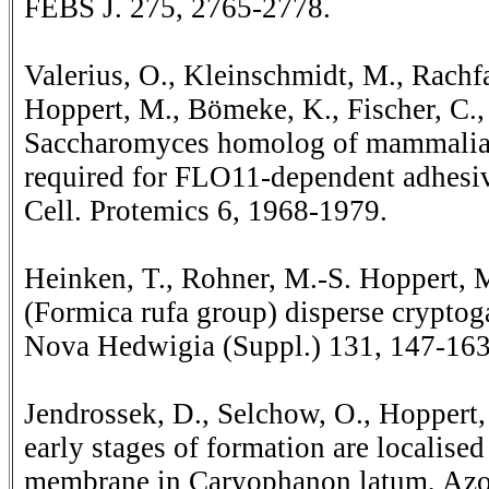
FEBS J. 275, 2765-2778.
Valerius, O., Kleinschmidt, M., Rachfal
Hoppert, M., Bömeke, K., Fischer, C.
Saccharomyces homolog of mammali
required for FLO11-dependent adhesi
Cell. Protemics 6, 1968-1979.
Heinken, T., Rohner, M.-S. Hoppert, 
(Formica rufa group) disperse cryptog
Nova Hedwigia (Suppl.) 131, 147-163
Jendrossek, D., Selchow, O., Hoppert,
early stages of formation are localised
membrane in Caryophanon latum, Azot