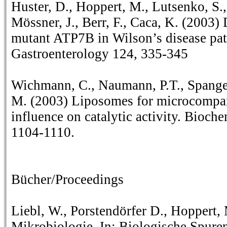
Huster, D., Hoppert, M., Lutsenko, S.,
Mössner, J., Berr, F., Caca, K. (2003) 
mutant ATP7B in Wilson’s disease pati
Gastroenterology 124, 335-345
Wichmann, C., Naumann, P.T., Spange
M. (2003) Liposomes for microcompar
influence on catalytic activity. Bioc
1104-1110.
Bücher/Proceedings
Liebl, W., Porstendörfer D., Hoppert,
Mikrobiologie. In: Biologische Spure