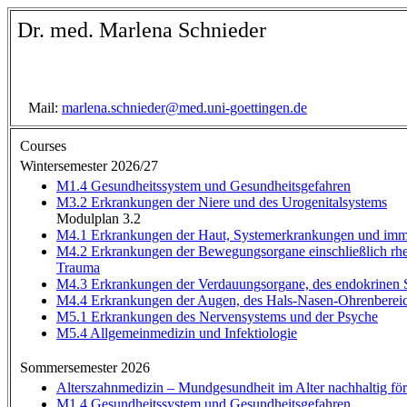
Dr. med. Marlena Schnieder
Mail:
marlena.schnieder@med.uni-goettingen.de
Courses
Wintersemester 2026/27
M1.4 Gesundheitssystem und Gesundheitsgefahren
M3.2 Erkrankungen der Niere und des Urogenitalsystems
Modulplan 3.2
M4.1 Erkrankungen der Haut, Systemerkrankungen und im
M4.2 Erkrankungen der Bewegungsorgane einschließlich rh
Trauma
M4.3 Erkrankungen der Verdauungsorgane, des endokrinen S
M4.4 Erkrankungen der Augen, des Hals-Nasen-Ohrenbereic
M5.1 Erkrankungen des Nervensystems und der Psyche
M5.4 Allgemeinmedizin und Infektiologie
Sommersemester 2026
Alterszahnmedizin – Mundgesundheit im Alter nachhaltig fö
M1.4 Gesundheitssystem und Gesundheitsgefahren