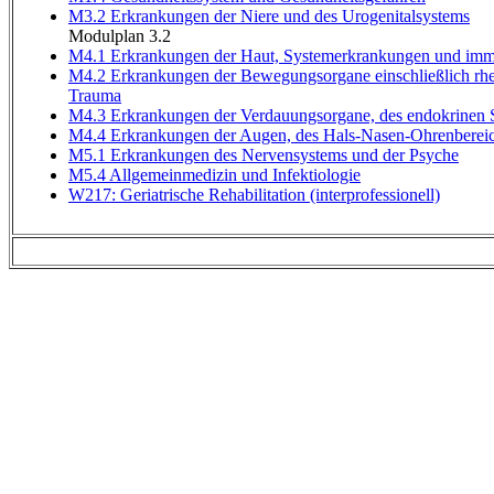
M3.2 Erkrankungen der Niere und des Urogenitalsystems
Modulplan 3.2
M4.1 Erkrankungen der Haut, Systemerkrankungen und im
M4.2 Erkrankungen der Bewegungsorgane einschließlich rh
Trauma
M4.3 Erkrankungen der Verdauungsorgane, des endokrinen S
M4.4 Erkrankungen der Augen, des Hals-Nasen-Ohrenbereic
M5.1 Erkrankungen des Nervensystems und der Psyche
M5.4 Allgemeinmedizin und Infektiologie
W217: Geriatrische Rehabilitation (interprofessionell)