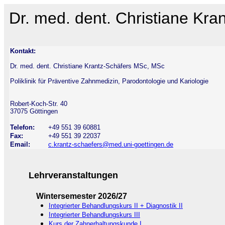
Dr. med. dent. Christiane Kr
Kontakt:
Dr. med. dent. Christiane Krantz-Schäfers MSc, MSc
Poliklinik für Präventive Zahnmedizin, Parodontologie und Kariologie
Robert-Koch-Str. 40
37075 Göttingen
Telefon:
+49 551 39 60881
Fax:
+49 551 39 22037
Email:
c.krantz-schaefers@med.uni-goettingen.de
Lehrveranstaltungen
Wintersemester 2026/27
Integrierter Behandlungskurs II + Diagnostik II
Integrierter Behandlungskurs III
Kurs der Zahnerhaltungskunde I