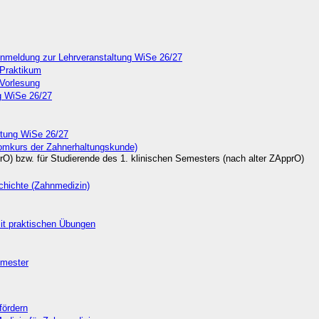
nmeldung zur Lehrveranstaltung WiSe 26/27
 Praktikum
 Vorlesung
ng WiSe 26/27
ltung WiSe 26/27
omkurs der Zahnerhaltungskunde)
O) bzw. für Studierende des 1. klinischen Semesters (nach alter ZApprO)
hichte (Zahnmedizin)
mit praktischen Übungen
emester
fördern