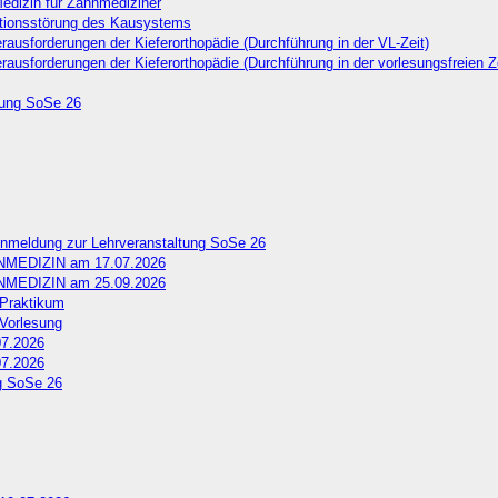
dizin für Zahnmediziner
ionsstörung des Kausystems
forderungen der Kieferorthopädie (Durchführung in der VL-Zeit)
forderungen der Kieferorthopädie (Durchführung in der vorlesungsfreien Ze
tung SoSe 26
Anmeldung zur Lehrveranstaltung SoSe 26
HNMEDIZIN am 17.07.2026
HNMEDIZIN am 25.09.2026
 Praktikum
 Vorlesung
07.2026
07.2026
ng SoSe 26