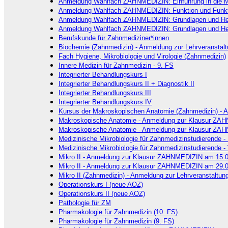
Anmeldung Wahlfach ZAHNMEDIZIN: Einführung in die Me
Anmeldung Wahlfach ZAHNMEDIZIN: Funktion und Funkt
Anmeldung Wahlfach ZAHNMEDIZIN: Grundlagen und Heraus
Anmeldung Wahlfach ZAHNMEDIZIN: Grundlagen und Heraus
Berufskunde für Zahnmediziner*innen
Biochemie (Zahnmedizin) - Anmeldung zur Lehrveranstal
Fach Hygiene, Mikrobiologie und Virologie (Zahnmedizin)
Innere Medizin für Zahnmedizin - 9. FS
Integrierter Behandlungskurs I
Integrierter Behandlungskurs II + Diagnostik II
Integrierter Behandlungskurs III
Integrierter Behandlungskurs IV
Kursus der Makroskopischen Anatomie (Zahnmedizin) - 
Makroskopische Anatomie - Anmeldung zur Klausur ZA
Makroskopische Anatomie - Anmeldung zur Klausur ZA
Medizinische Mikrobiologie für Zahnmedizinstudierende -
Medizinische Mikrobiologie für Zahnmedizinstudierende -
Mikro II - Anmeldung zur Klausur ZAHNMEDIZIN am 15.
Mikro II - Anmeldung zur Klausur ZAHNMEDIZIN am 29.
Mikro II (Zahnmedizin) - Anmeldung zur Lehrveranstaltu
Operationskurs I (neue AOZ)
Operationskurs II (neue AOZ)
Pathologie für ZM
Pharmakologie für Zahnmedizin (10. FS)
Pharmakologie für Zahnmedizin (9. FS)