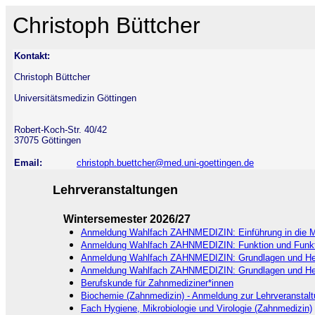
Christoph Büttcher
Kontakt:
Christoph Büttcher
Universitätsmedizin Göttingen
Robert-Koch-Str. 40/42
37075 Göttingen
Email:
christoph.buettcher@med.uni-goettingen.de
Lehrveranstaltungen
Wintersemester 2026/27
Anmeldung Wahlfach ZAHNMEDIZIN: Einführung in die Me
Anmeldung Wahlfach ZAHNMEDIZIN: Funktion und Funkt
Anmeldung Wahlfach ZAHNMEDIZIN: Grundlagen und Heraus
Anmeldung Wahlfach ZAHNMEDIZIN: Grundlagen und Heraus
Berufskunde für Zahnmediziner*innen
Biochemie (Zahnmedizin) - Anmeldung zur Lehrveranstal
Fach Hygiene, Mikrobiologie und Virologie (Zahnmedizin)