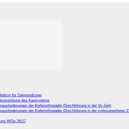
dizin für Zahnmediziner
ionsstörung des Kausystems
forderungen der Kieferorthopädie (Durchführung in der VL-Zeit)
forderungen der Kieferorthopädie (Durchführung in der vorlesungsfreien Ze
tung WiSe 26/27