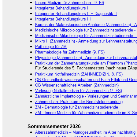
Innere Medizin für Zahnmedizin - 9. FS
Integrierter Behandlungskurs I
Integrierter Behandlungskurs II + Diagnostik II
Integrierter Behandlungskurs III
Kursus der Makroskopischen Anatomie (Zahnmedizin) - A
Medizinische Mikrobiologie für Zahnmedizinstudierende -
Medizinische Mikrobiologie für Zahnmedizinstudierende -
Mikro II (Zahnmedizin) - Anmeldung zur Lehrveranstaltu
Pathologie für ZM
Pharmakologie für Zahnmedizin (9. FS)
Physiologie (Zahnmedizin) - Anmeldung zur Lehrveransta
Praktikum der Zahnerhaltungskunde am Phantom (Phant
Für Studierende des 5. Fachsemesters (nach neuer ZAppr
Praktikum Notfallmedizin (ZAHNMEDIZIN, 8. FS)
QB Gesundheitswissenschaften und Fach Ethik und Gesc
QB Wissenschaftliches Arbeiten (Zahnmedizin)
Vorlesung Notfallmedizin für Zahnmedizin (7. FS)
Zahnärztliche Implantologie - Vorlesungen und Seminar 
Zahnmedizin: Praktikum der Berufsfelderkundung
ZM - Dermatologie für Zahnmedizinstudierende
ZM - Innere Medizin für Zahnmedizinstudierende im 8. S
Sommersemester 2026
Alterszahnmedizin – Mundgesundheit im Alter nachhaltig 