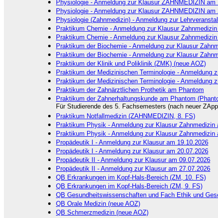
Physiologie - Anmeldung zur Klausur ZAHNMEDIZIN am 
Physiologie - Anmeldung zur Klausur ZAHNMEDIZIN am 
Physiologie (Zahnmedizin) - Anmeldung zur Lehrveransta
Praktikum Chemie - Anmeldung zur Klausur Zahnmedizin
Praktikum Chemie - Anmeldung zur Klausur Zahnmedizin
Praktikum der Biochemie - Anmeldung zur Klausur Zahn
Praktikum der Biochemie - Anmeldung zur Klausur Zahn
Praktikum der Klinik und Poliklinik (ZMK) (neue AOZ)
Praktikum der Medizinischen Terminologie - Anmeldung
Praktikum der Medizinischen Terminologie - Anmeldung
Praktikum der Zahnärztlichen Prothetik am Phantom
Praktikum der Zahnerhaltungskunde am Phantom (Phant
Für Studierende des 5. Fachsemesters (nach neuer ZAppr
Praktikum Notfallmedizin (ZAHNMEDIZIN, 8. FS)
Praktikum Physik - Anmeldung zur Klausur Zahnmedizin
Praktikum Physik - Anmeldung zur Klausur Zahnmedizin
Propädeutik I - Anmeldung zur Klausur am 19.10.2026
Propädeutik I - Anmeldung zur Klausur am 20.07.2026
Propädeutik II - Anmeldung zur Klausur am 09.07.2026
Propädeutik II - Anmeldung zur Klausur am 27.07.2026
QB Erkrankungen im Kopf-Hals-Bereich (ZM, 10. FS)
QB Erkrankungen im Kopf-Hals-Bereich (ZM, 9. FS)
QB Gesundheitswissenschaften und Fach Ethik und Gesc
QB Orale Medizin (neue AOZ)
QB Schmerzmedizin (neue AOZ)