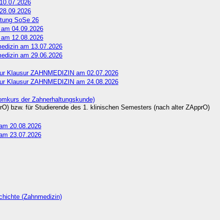
10.07.2026
28.09.2026
ltung SoSe 26
 am 04.09.2026
 am 12.08.2026
medizin am 13.07.2026
medizin am 29.06.2026
 zur Klausur ZAHNMEDIZIN am 02.07.2026
 zur Klausur ZAHNMEDIZIN am 24.08.2026
omkurs der Zahnerhaltungskunde)
O) bzw. für Studierende des 1. klinischen Semesters (nach alter ZApprO)
 am 20.08.2026
 am 23.07.2026
hichte (Zahnmedizin)