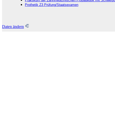
Praktikum der Zahnmedizinischen Propädeutik mit Schwerpu
Prothetik Z3 Prüfung/Staatsexamen
Daten ändern