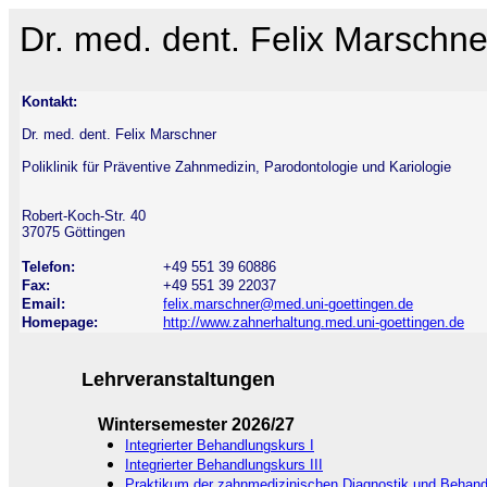
Dr. med. dent. Felix Marschne
Kontakt:
Dr. med. dent. Felix Marschner
Poliklinik für Präventive Zahnmedizin, Parodontologie und Kariologie
Robert-Koch-Str. 40
37075 Göttingen
Telefon:
+49 551 39 60886
Fax:
+49 551 39 22037
Email:
felix.marschner@med.uni-goettingen.de
Homepage:
http://www.zahnerhaltung.med.uni-goettingen.de
Lehrveranstaltungen
Wintersemester 2026/27
Integrierter Behandlungskurs I
Integrierter Behandlungskurs III
Praktikum der zahnmedizinischen Diagnostik und Behand