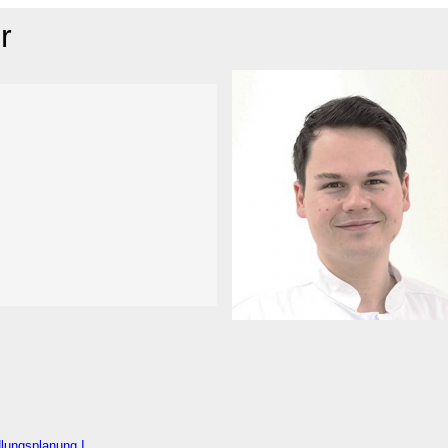
r
lungsplanung I