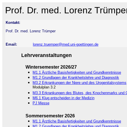
Prof. Dr. med. Lorenz Trümpe
Kontakt:
Prof. Dr. med. Lorenz Trümper
Email:
lorenz.truemper@med.uni-goettingen.de
Lehrveranstaltungen
Wintersemester 2026/27
M1.1 Ärztliche Basisfertigkeiten und Grundkenntnisse
M1.2 Grundlagen der Krankheitslehre und Diagnostik
M3.2 Erkrankungen der Niere und des Urogenitalsystems
Modulplan 3.2
M3.3 Erkrankungen des Blutes, des Knochenmarks und 
M6.1 Klug entscheiden in der Medizin
PJ Messe
Sommersemester 2026
M1.1 Ärztliche Basisfertigkeiten und Grundkenntnisse
M1.2 Grundlagen der Krankheitslehre und Diagnostik