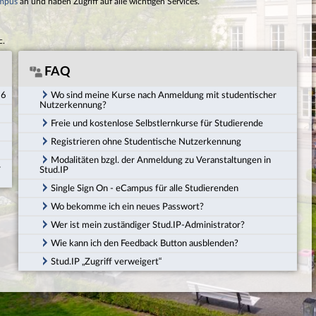
mpus
an und haben Zugriff auf alle wichtigen Services.
c.
FAQ
26
Wo sind meine Kurse nach Anmeldung mit studentischer
Nutzerkennung?
Freie und kostenlose Selbstlernkurse für Studierende
Registrieren ohne Studentische Nutzerkennung
Modalitäten bzgl. der Anmeldung zu Veranstaltungen in
r
Stud.IP
Single Sign On - eCampus für alle Studierenden
Wo bekomme ich ein neues Passwort?
Wer ist mein zuständiger Stud.IP-Administrator?
Wie kann ich den Feedback Button ausblenden?
Stud.IP „Zugriff verweigert“