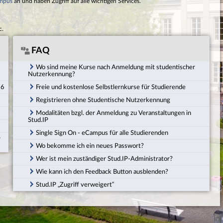
mpus
an und haben Zugriff auf alle wichtigen Services.
c.
FAQ
Wo sind meine Kurse nach Anmeldung mit studentischer
Nutzerkennung?
26
Freie und kostenlose Selbstlernkurse für Studierende
Registrieren ohne Studentische Nutzerkennung
Modalitäten bzgl. der Anmeldung zu Veranstaltungen in
Stud.IP
Single Sign On - eCampus für alle Studierenden
r
Wo bekomme ich ein neues Passwort?
Wer ist mein zuständiger Stud.IP-Administrator?
Wie kann ich den Feedback Button ausblenden?
Stud.IP „Zugriff verweigert“