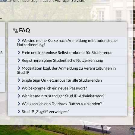
mpus
an und haben Zugriff auf alle wichtigen Services.
c.
FAQ
Wo sind meine Kurse nach Anmeldung mit studentischer
Nutzerkennung?
26
Freie und kostenlose Selbstlernkurse für Studierende
Registrieren ohne Studentische Nutzerkennung
Modalitäten bzgl. der Anmeldung zu Veranstaltungen in
Stud.IP
Single Sign On - eCampus für alle Studierenden
r
Wo bekomme ich ein neues Passwort?
Wer ist mein zuständiger Stud.IP-Administrator?
Wie kann ich den Feedback Button ausblenden?
Stud.IP „Zugriff verweigert“