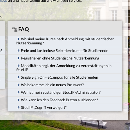
mpus
an und haben Zugriff auf alle wichtigen Services.
c.
FAQ
Wo sind meine Kurse nach Anmeldung mit studentischer
Nutzerkennung?
26
Freie und kostenlose Selbstlernkurse für Studierende
Registrieren ohne Studentische Nutzerkennung
Modalitäten bzgl. der Anmeldung zu Veranstaltungen in
Stud.IP
Single Sign On - eCampus für alle Studierenden
r
Wo bekomme ich ein neues Passwort?
Wer ist mein zuständiger Stud.IP-Administrator?
Wie kann ich den Feedback Button ausblenden?
Stud.IP „Zugriff verweigert“