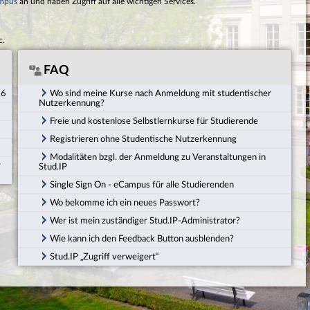
mpus
an und haben Zugriff auf alle wichtigen Services.
c.
FAQ
26
Wo sind meine Kurse nach Anmeldung mit studentischer
Nutzerkennung?
Freie und kostenlose Selbstlernkurse für Studierende
Registrieren ohne Studentische Nutzerkennung
Modalitäten bzgl. der Anmeldung zu Veranstaltungen in
r
Stud.IP
Single Sign On - eCampus für alle Studierenden
Wo bekomme ich ein neues Passwort?
Wer ist mein zuständiger Stud.IP-Administrator?
Wie kann ich den Feedback Button ausblenden?
Stud.IP „Zugriff verweigert“